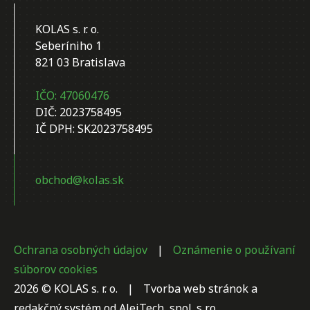
KOLAS s. r. o.
Seberíniho 1
821 03 Bratislava
IČO: 47060476
DIČ: 2023758495
IČ DPH: SK2023758495
obchod@kolas.sk
Ochrana osobných údajov
|
Oznámenie o používaní
súborov cookies
2026 © KOLAS s. r. o.
|
Tvorba web stránok
a
redakčný systém
od
AlejTech, spol. s r.o.