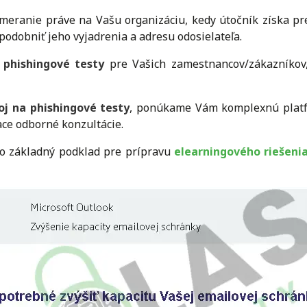
meranie práve na Vašu organizáciu, kedy útočník získa pr
dobniť jeho vyjadrenia a adresu odosielateľa.
phishingové testy
pre Vašich zamestnancov/zákazníkov,
oj na phishingové testy
, ponúkame Vám komplexnú platf
ace odborné konzultácie.
ko základný podklad pre prípravu
elearningového riešeni