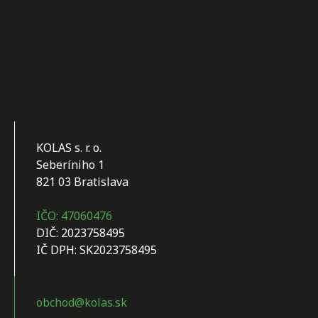
KOLAS s. r. o.
Seberíniho 1
821 03 Bratislava
IČO: 47060476
DIČ: 2023758495
IČ DPH: SK2023758495
obchod@kolas.sk