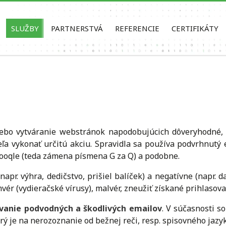
SLUŽBY
PARTNERSTVÁ
REFERENCIE
CERTIFIKÁTY
lebo vytváranie webstránok napodobujúcich dôveryhodné,
teľa vykonať určitú akciu. Spravidla sa používa podvrhnut
 qooqle (teda zámena písmena G za Q) a podobne.
napr. výhra, dedičstvo, prišiel balíček) a negatívne (napr. 
r (vydieračské vírusy), malvér, zneužiť získané prihlasovaci
vanie podvodných a škodlivých emailov
. V súčasnosti s
rý je na nerozoznanie od bežnej reči, resp. spisovného jazy