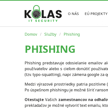
O NÁS
EÚ PROJEKTY
Domov
Služby
Phishing
PHISHING
Phishing predstavuje odosielanie emailov a
používateľov alebo s cieľom donútiť používa
(tzv. typo-squatting), napr. zámena google za
Medzi výrazové prostriedky patria pozitívne (
Po úspešnom phishingu je možné šíriť ransomvé
Otestujte
Vašich
zamestnancov
na odhaľo
prekladačov je možné vytvoriť text emailu, kto