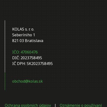
KOLAS s. r. o.
Seberíniho 1
821 03 Bratislava
IČO: 47060476
DIČ: 2023758495
IČ DPH: SK2023758495
obchod@kolas.sk
Ochrana osobných údajov
|
Oznámenie o používaní