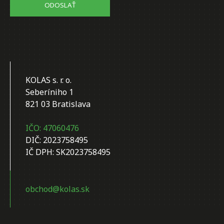
ODOSLAŤ
KOLAS s. r. o.
Seberíniho 1
821 03 Bratislava
IČO: 47060476
DIČ: 2023758495
IČ DPH: SK2023758495
obchod@kolas.sk