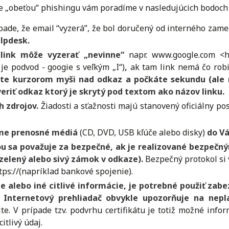
te „obeťou“ phishingu vám poradíme v nasledujúcich bodoch 
rípade, že email “vyzerá”, že bol doručený od interného z
elpdesk.
 link môže vyzerať „nevinne“
napr. www.google.com <
je podvod - googie s veľkým „I“)
,
ak tam link nemá čo robi
ete kurzorom myši nad odkaz a počkáte sekundu (ale n
eriť odkaz ktorý je skrytý pod textom ako názov linku.
h zdrojov.
Žiadosti a sťažnosti majú stanovený oficiálny p
áme prenosné médiá
(CD, DVD, USB kľúče alebo disky)
do V
ou sa považuje za bezpečné, ak je realizované bezpečn
elený alebo sivý zámok v odkaze).
Bezpečný protokol si 
ps://(napríklad bankové spojenie).
je alebo iné citlivé informácie, je potrebné použiť za
 Internetový prehliadač obvykle upozorňuje na neplat
e. V prípade tzv. podvrhu certifikátu je totiž možné info
itlivý údaj.