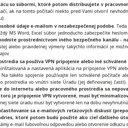
ácu so súbormi, ktoré potom distribuujete v pracovnom
ačí, ak na tomto počítači niekto pred Vami otvoril nevhod
ru).
o osobné údaje e-mailom v nezabezpečenej podobe
. Teda
aždý MS Word, Excel súbor jednoducho zabezpečíte heslom
ohodnite prostredníctvom iného bezpečného kanálu - n
astej alebo pravidelnej výmeny takýchto informácií je mož
dajov.
ostredia sa používa VPN pripojenie alebo iné schválené
ainštalovaná a nastavená aplikácia na pripojenie VPN ale
Na takéto spojenie používajte len schválené počítače al
 prostredia vo vnútri siete Úradu (jej definovanej časti)
enie do internetu alebo pracovného prostredia sa nepo
ktorú je pripojenie VPN vytvorené, musí byť minimaliz
ernej siete úradu musí byť vytvorené len na dobu nevyhnutn
častňovanie sa e-mailových reťazových diskusií (prepoš
adries, ktoré potom budú použité ako cieľ ďalšieho út
my e-mail ľubovoľnou odpoveďou alebo otvorenie odkazu slú