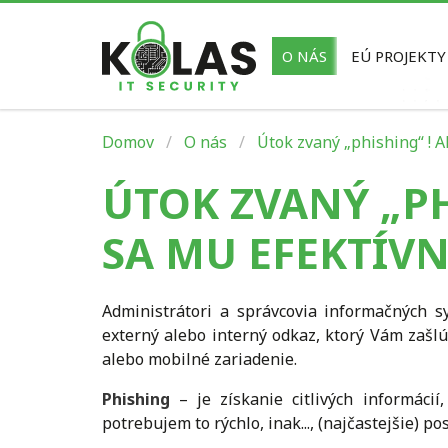
O NÁS
EÚ PROJEKTY
Domov
O nás
Útok zvaný „phishing“ ! A
ÚTOK ZVANÝ „P
SA MU EFEKTÍV
Administrátori a správcovia informačných s
externý alebo interný odkaz, ktorý Vám zašlú 
alebo mobilné zariadenie.
Phishing
– je získanie citlivých informácií,
potrebujem to rýchlo, inak..., (najčastejšie) p