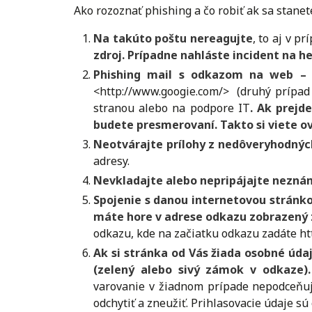
Ako rozoznať phishing a čo robiť ak sa stane
Na takúto poštu nereagujte
, to aj v p
zdroj. Prípadne nahláste incident na h
Phishing mail s odkazom na web
–
<http://www.googie.com/> (druhý prípad 
stranou alebo na podpore IT
. Ak prejd
budete presmerovaní. Takto si viete ov
Neotvárajte prílohy z nedôveryhodnýc
adresy.
Nevkladajte alebo nepripájajte nezn
Spojenie s danou internetovou stránk
máte hore v adrese odkazu zobrazený z
odkazu, kde na začiatku odkazu zadáte htt
Ak si stránka od Vás žiada osobné úda
(zelený alebo sivý zámok v odkaze).
varovanie v žiadnom prípade nepodceňujt
odchytiť a zneužiť. Prihlasovacie údaje sú c