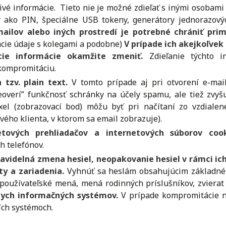
livé informácie. Tieto nie je možné zdieľať s inými osoba
 ako PIN, špeciálne USB tokeny, generátory jednorazovýc
ailov alebo iných prostredí je potrebné chrániť p
vacie údaje s kolegami a podobne)
V prípade ich akejkoľvek
cie informácie okamžite zmeniť.
Zdieľanie týchto i
 kompromitáciu.
 tzv. plain text.
V tomto prípade aj pri otvorení e-mai
neoverí” funkčnosť schránky na účely spamu, ale tiež zvy
pixel (zobrazovací bod) môžu byť pri načítaní zo vzdial
vého klienta, v ktorom sa email zobrazuje).
etových prehliadačov a internetových súborov coo
h telefónov.
avidelná zmena hesiel, neopakovanie hesiel v rámci ich
ty a zariadenia.
Vyhnúť sa heslám obsahujúcim základné pos
, používateľské mená, mená rodinných príslušníkov, zviera
nych informačných systémov.
V prípade kompromitácie n
ích systémoch.