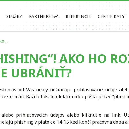
SLUŽBY
PARTNERSTVÁ
REFERENCIE
CERTIFIKÁTY
ko …
HISHING“! AKO HO R
NE UBRÁNIŤ?
ystémov od Vás nikdy nežiadajú prihlasovacie údaje aleb
cez e-mail. Každá takáto elektronická pošta je tzv. “phish
 alebo prihlasovacích údajov alebo kliknutie na link. Út
osielajú phishing v piatok o 14-15 keď končí pracovná doba a 