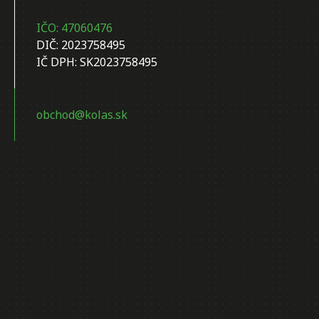
IČO: 47060476
DIČ: 2023758495
IČ DPH: SK2023758495
obchod@kolas.sk