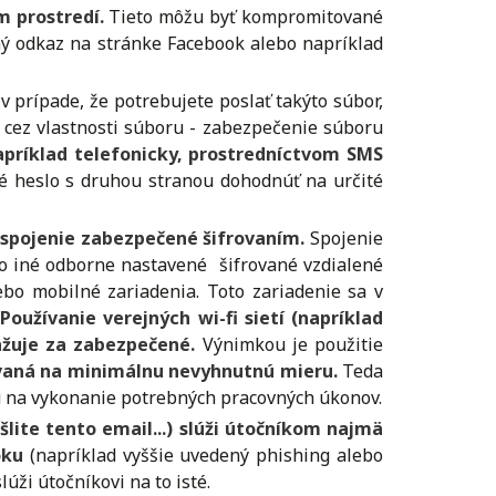
 prostredí.
Tieto môžu byť kompromitované
ný odkaz na stránke Facebook alebo napríklad
 v prípade, že potrebujete poslať takýto súbor,
 cez vlastnosti súboru - zabezpečenie súboru
apríklad telefonicky, prostredníctvom SMS
né heslo s druhou stranou dohodnúť na určité
 spojenie zabezpečené šifrovaním.
Spojenie
bo iné odborne nastavené šifrované vzdialené
ebo mobilné zariadenia. Toto zariadenie sa v
.
Používanie verejných wi-fi sietí (napríklad
važuje za zabezpečené.
Výnimkou je použitie
ovaná na minimálnu nevyhnutnú mieru.
Teda
ú na vykonanie potrebných pracovných úkonov.
lite tento email...) slúži útočníkom najmä
oku
(napríklad vyššie uvedený phishing alebo
ži útočníkovi na to isté.