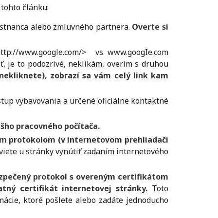
tohto článku:
amestnanca alebo zmluvného partnera.
Overte si
http://www.google.com/> vs www.googIe.com
ť, je to podozrivé, neklikám, overím s druhou
ekliknete), zobrazí sa vám celý link kam
ostup vybavovania a určené oficiálne kontaktné
ášho pracovného počítača.
ým protokolom (v internetovom prehliadači
viete u stránky vynútiť zadaním internetového
bezpečený protokol s overeným certifikátom
ný certifikát internetovej stránky.
Toto
rmácie, ktoré pošlete alebo zadáte jednoducho