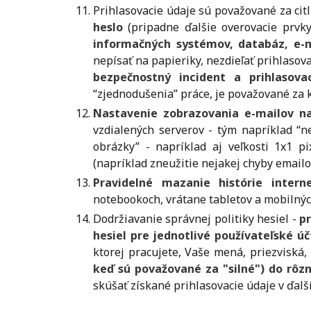
Prihlasovacie údaje sú považované za cit
heslo
(pripadne ďalšie overovacie prvky
informačných systémov, databáz, e-m
nepísať na papieriky, nezdieľať prihlaso
bezpečnostný incident a prihlasova
“zjednodušenia” práce, je považované za
Nastavenie zobrazovania e-mailov na
vzdialených serverov - tým napríklad “
obrázky” - napríklad aj veľkosti 1x1 
(napríklad zneužitie nejakej chyby emailo
Pravidelné mazanie histórie intern
notebookoch, vrátane tabletov a mobilnýc
Dodržiavanie správnej politiky hesiel -
pr
hesiel pre jednotlivé používateľské úč
ktorej pracujete, Vaše mená, priezviská
keď sú považované za "silné") do rôz
skúšať získané prihlasovacie údaje v ďalš