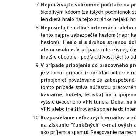
Nepoužívajte súkromné počítače na pr
škodlivým kódom (za istých podmienok st
len dieťa hralo na tejto stránke nejakú h
Neposielajte citlivé informácie aleb
tento najprv zabezpečte heslom (napr. k
heslom).
Heslo si s druhou stranou d
alebo osobne.
V prípade intenzívnej, č
kratšie obdobie - podľa citlivosti týchto ú
V prípade pripojenia do pracovného pr
je v tomto prípade (napríklad odborne n
pripojenie) považované za zabezpečené. 
tomto prípade stáva súčasťou pracovného
kaviarne, hotely, letiská) na pripoj
vyššie uvedeného VPN tunela.
Doba, na 
VPN alebo iné šifrované spojenie do int
Rozposielanie reťazových emailov a zú
na získanie “funkčných” e-mailových 
ako príjemca spamu). Reagovanie na nezná