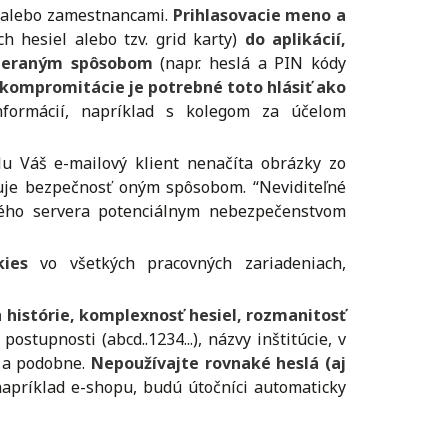
mi alebo zamestnancami.
Prihlasovacie meno a
h hesiel alebo tzv. grid karty)
do aplikácií,
rimeraným spôsobom
(napr. heslá a PIN kódy
 kompromitácie je potrebné toto hlásiť ako
nformácií, napríklad s kolegom za účelom
lu Váš e-mailový klient nenačíta obrázky zo
šuje bezpečnosť oným spôsobom. “Neviditeľné
eného servera potenciálnym nebezpečenstvom
kies
vo všetkých pracovných zariadeniach,
 histórie, komplexnosť hesiel, rozmanitosť
tupnosti (abcd..1234...), názvy inštitúcie, v
t a podobne.
Nepoužívajte rovnaké heslá (aj
apríklad e-shopu, budú útočníci automaticky