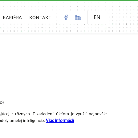
EN
KARIÉRA
KONTAKT
VD)
úcej z rôznych IT zariadení. Cieľom je využiť najnovšie
dely umelej inteligencie.
Viac informácií