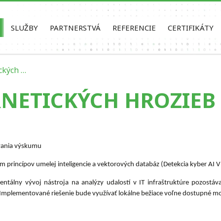
SLUŽBY
PARTNERSTVÁ
REFERENCIE
CERTIFIKÁTY
ckých …
RNETICKÝCH HROZIEB
ovania výskumu
ím princípov umelej inteligencie a vektorových databáz (Detekcia kyber AI 
tálny vývoj nástroja na analýzy udalostí v IT infraštruktúre pozostávaj
e. Implementované riešenie bude využívať lokálne bežiace voľne dostupné mo