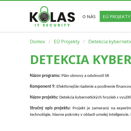
O NÁS
EÚ PROJEKTY
Domov
EÚ Projekty
Detekcia kyberneti
DETEKCIA KYBE
Názov programu:
Plán obnovy a odolnosti SR
Komponent 9:
Efektívnejšie riadenie a posilnenie financ
Názov projektu:
Detekcia kybernetických hrozieb s využit
Stručný opis projektu:
Projekt je zameraný na experimen
technológie, hlavne pokroky v oblasti umelej inteligenci