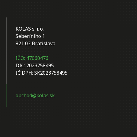
KOLAS s. r. o.
Seberíniho 1
821 03 Bratislava
IČO: 47060476
DIČ: 2023758495
IČ DPH: SK2023758495
obchod@kolas.sk